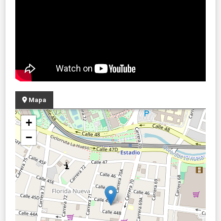
Mapa
+
−