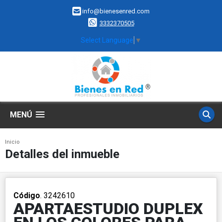
info@bienesenred.com
3332370505
Select Language
▼
MENÚ
Inicio
Detalles del inmueble
Código
. 3242610
APARTAESTUDIO DUPLEX