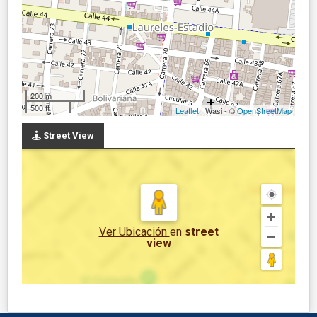
200 m
500 ft
Leaflet
| Wasi - ©
OpenStreetMap
Street View
Ver Ubicación
en
street
view