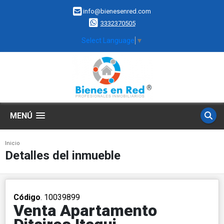
info@bienesenred.com
3332370505
Select Language
▼
MENÚ
Inicio
Detalles del inmueble
Código
. 10039899
Venta Apartamento