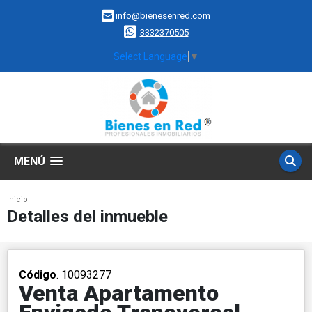
info@bienesenred.com
3332370505
Select Language
▼
MENÚ
Inicio
Detalles del inmueble
Código
. 10093277
Venta Apartamento