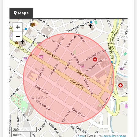
Mapa
+
−
200 m
500 ft
Leaflet
| Wasi - ©
OpenStreetMap