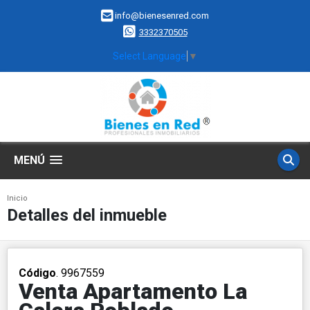
info@bienesenred.com
3332370505
Select Language
▼
MENÚ
Inicio
Detalles del inmueble
Código
. 9967559
Venta Apartamento La