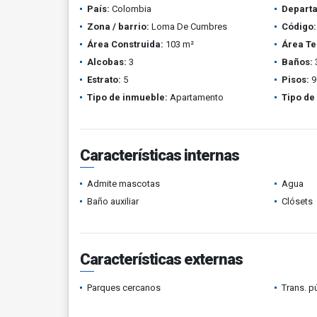
País:
Colombia
Depart
Zona / barrio:
Loma De Cumbres
Código:
Área Construida:
103 m²
Área Te
Alcobas:
3
Baños:
Estrato:
5
Pisos:
9
Tipo de inmueble:
Apartamento
Tipo de
Características internas
Admite mascotas
Agua
Baño auxiliar
Clósets
Características externas
Parques cercanos
Trans. p