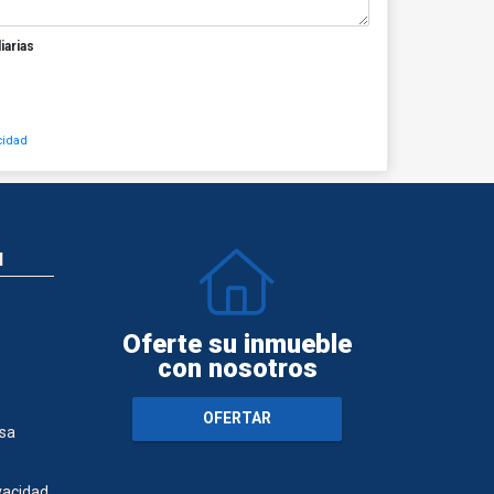
iarias
cidad
N
Oferte su inmueble
con nosotros
OFERTAR
sa
ivacidad