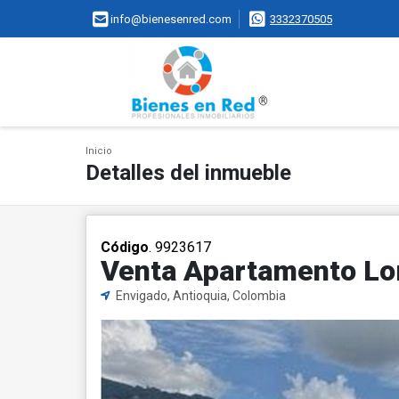
info@bienesenred.com
3332370505
Inicio
Detalles del inmueble
Código
. 9923617
Venta Apartamento L
Envigado, Antioquia, Colombia