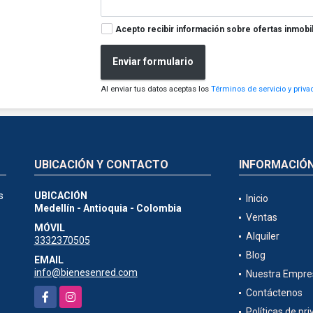
Acepto recibir información sobre ofertas inmobil
Enviar formulario
Al enviar tus datos aceptas los
Términos de servicio y priva
UBICACIÓN Y CONTACTO
INFORMACIÓ
s
UBICACIÓN
Inicio
Medellín - Antioquia - Colombia
Ventas
MÓVIL
Alquiler
3332370505
Blog
EMAIL
info@bienesenred.com
Nuestra Empre
Facebook
Instagram
Contáctenos
Políticas de pr