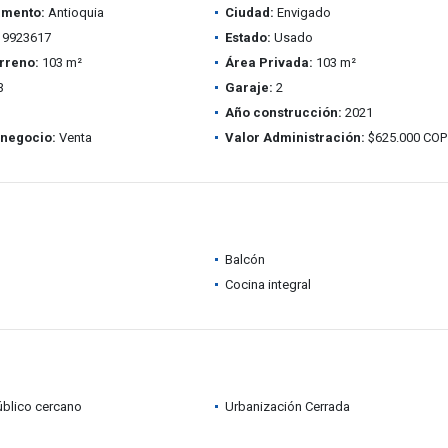
amento:
Antioquia
Ciudad:
Envigado
9923617
Estado:
Usado
rreno:
103 m²
Área Privada:
103 m²
3
Garaje:
2
Año construcción:
2021
 negocio:
Venta
Valor Administración:
$625.000 COP
Balcón
Cocina integral
úblico cercano
Urbanización Cerrada