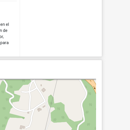
en el
ón de
or,
 para