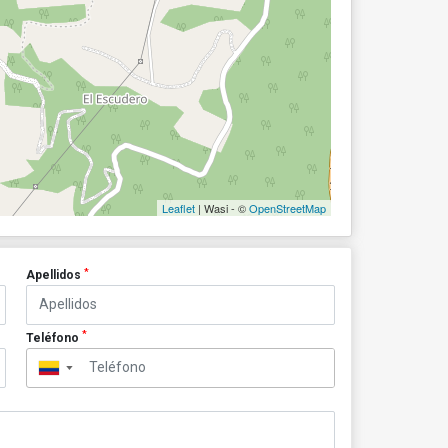
Leaflet
| Wasi - ©
OpenStreetMap
*
Apellidos
*
Teléfono
▼