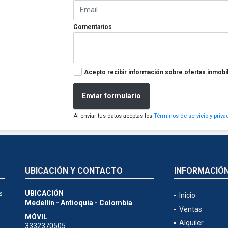
Comentarios
Acepto recibir información sobre ofertas inmobil
Enviar formulario
Al enviar tus datos aceptas los
Términos de servicio y priva
UBICACIÓN Y CONTACTO
INFORMACIÓ
s
UBICACIÓN
Inicio
Medellín - Antioquia - Colombia
Ventas
MÓVIL
Alquiler
3332370505