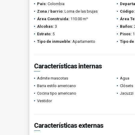
País:
Colombia
Depart
Zona / barrio:
Loma de las brujas
Código:
Área Construida:
110.00 m²
Área Te
Alcobas:
3
Baños:
Estrato:
5
Pisos:
1
Tipo de inmueble:
Apartamento
Tipo de
Características internas
Admite mascotas
Agua
Barra estilo americano
Clósets
Cocina tipo americano
Jacuzzi
Vestidor
Características externas