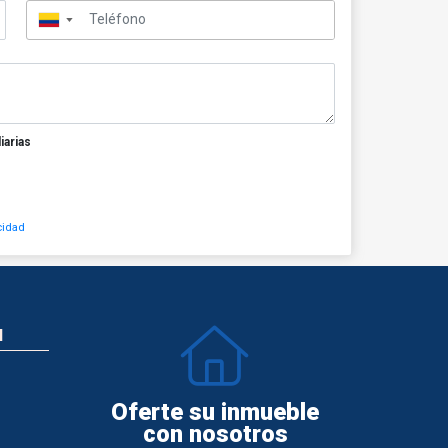
▼
iarias
cidad
N
Oferte su inmueble
con nosotros