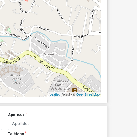
Leaflet
| Wasi - ©
OpenStreetMap
*
Apellidos
*
Teléfono