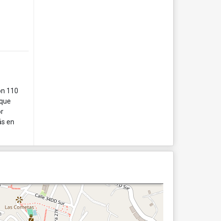
on 110
 que
or
ás en