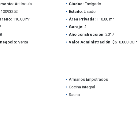
amento:
Antioquia
Ciudad:
Envigado
10093252
Estado:
Usado
rreno:
110.00 m²
Área Privada:
110.00 m²
2
Garaje:
2
8
Año construcción:
2017
 negocio:
Venta
Valor Administración:
$610.000 COP
Armarios Empotrados
Cocina integral
Sauna