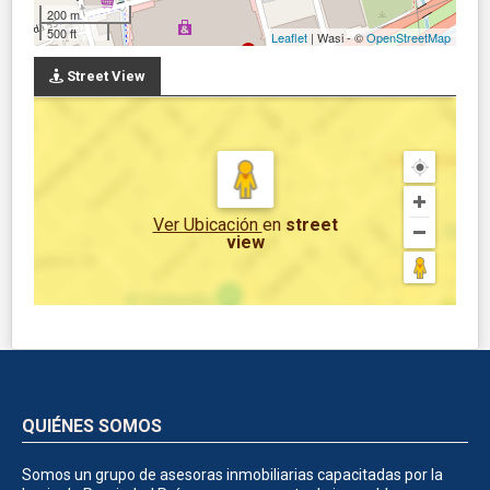
200 m
500 ft
Leaflet
| Wasi - ©
OpenStreetMap
Street View
Ver Ubicación
en
street
view
QUIÉNES SOMOS
Somos un grupo de asesoras inmobiliarias capacitadas por la