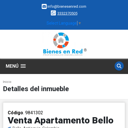
info@bienesenred.com
3332370505
Select Language
▼
MENÚ
Inicio
Detalles del inmueble
Código
. 9841302
Venta Apartamento Bello