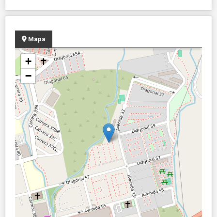
Mapa
+
−