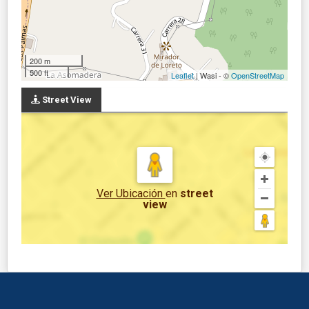
200 m
500 ft
Leaflet
| Wasi - ©
OpenStreetMap
Street View
Ver Ubicación
en
street
view