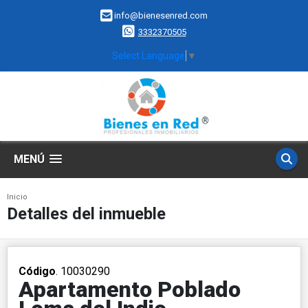
info@bienesenred.com
3332370505
Select Language
▼
MENÚ
Inicio
Detalles del inmueble
Código
. 10030290
Apartamento Poblado