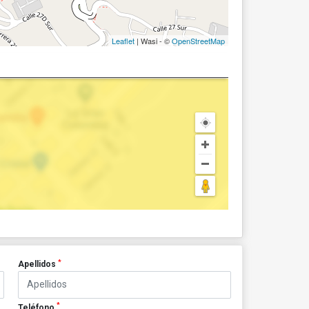
Leaflet
| Wasi - ©
OpenStreetMap
*
Apellidos
*
Teléfono