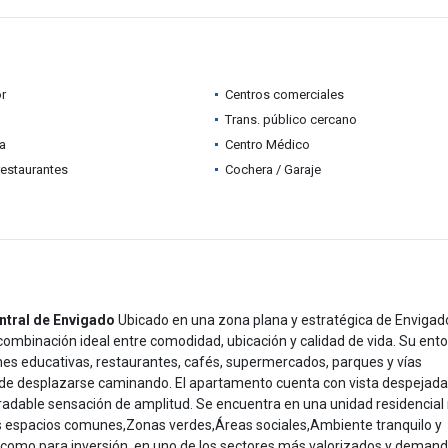
r
Centros comerciales
Trans. público cercano
ia
Centro Médico
restaurantes
Cochera / Garaje
ntral de Envigado
Ubicado en una zona plana y estratégica de Envigado
inación ideal entre comodidad, ubicación y calidad de vida. Su ent
iones educativas, restaurantes, cafés, supermercados, parques y vías
ad de desplazarse caminando. El apartamento cuenta con vista despejada,
gradable sensación de amplitud. Se encuentra en una unidad residencia
ios espacios comunes,Zonas verdes,Áreas sociales,Ambiente tranquilo y
a como para inversión, en uno de los sectores más valorizados y deman