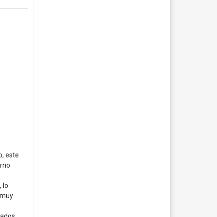
, este
orno
 lo
l muy
dados