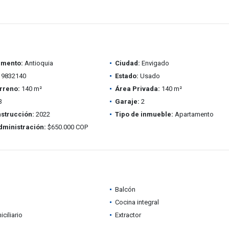
amento:
Antioquia
Ciudad:
Envigado
9832140
Estado:
Usado
rreno:
140 m²
Área Privada:
140 m²
3
Garaje:
2
strucción:
2022
Tipo de inmueble:
Apartamento
dministración:
$650.000 COP
Balcón
Cocina integral
ciliario
Extractor