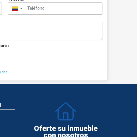
▼
iarias
cidad
N
Oferte su inmueble
con nosotros