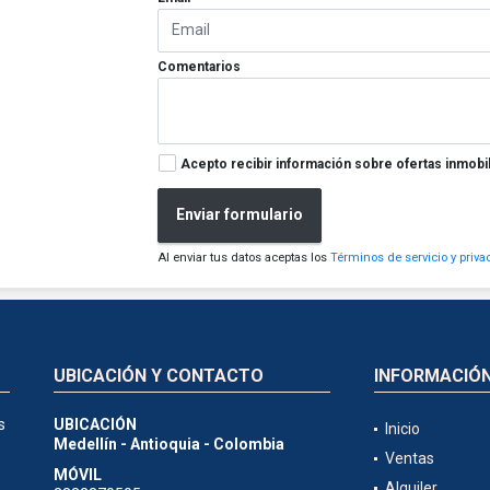
Comentarios
Acepto recibir información sobre ofertas inmobil
Enviar formulario
Al enviar tus datos aceptas los
Términos de servicio y priva
UBICACIÓN Y CONTACTO
INFORMACIÓ
s
UBICACIÓN
Inicio
Medellín - Antioquia - Colombia
Ventas
MÓVIL
Alquiler