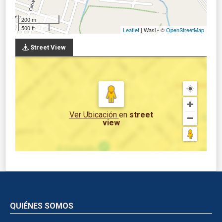
200 m
500 ft
Leaflet
| Wasi - ©
OpenStreetMap
Street View
Ver Ubicación
en
street
view
QUIÉNES SOMOS