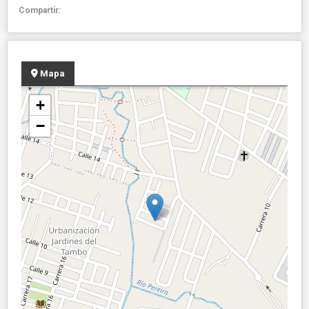
Compartir:
Mapa
+
−