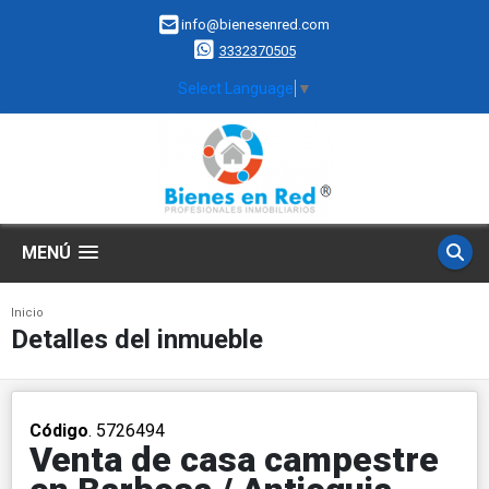
info@bienesenred.com
3332370505
Select Language
▼
MENÚ
Inicio
Detalles del inmueble
Código
. 5726494
Venta de casa campestre