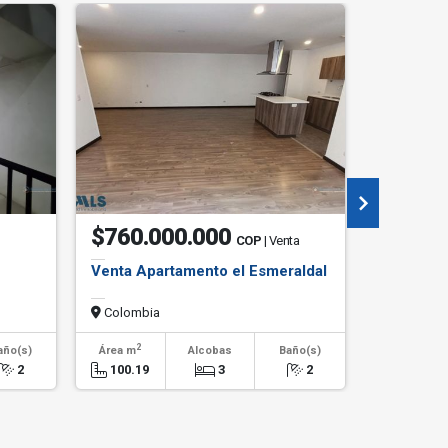
$760.000.000
$960.
COP
| Venta
Venta Apartamento el Esmeraldal
Venta Ap
esmerald
Colombia
Colombi
2
2
año(s)
Área m
Alcobas
Baño(s)
Área m
2
100.19
3
2
100.00