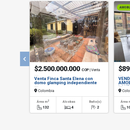
AMOB
$2.500.000.000
$89
COP
| Venta
Venta Finca Santa Elena con
VEND
domo glamping independiente
AMOB
LAUR
Colombia
Colo
2
Área m
Alcobas
Baño(s)
Área 
132
4
2
1