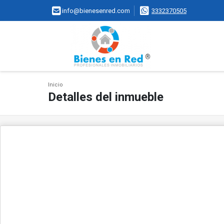
info@bienesenred.com
3332370505
Inicio
Detalles del inmueble