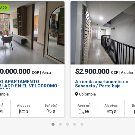
LADO
0.000.000
$2.900.000
COP
| Venta
COP
| Alquiler
O APARTAMENTO
Arrienda apartamento en
LADO EN EL VELODROMO-
Sabaneta / Parte baja
ELES
mbia
Colombia
2
2
m
Alcobas
Baño(s)
Área m
Alcobas
B
04
3
3
66
3