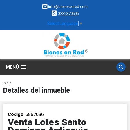
info@bienesenred.com
3332370505
Select Language
▼
MENÚ
Inicio
Detalles del inmueble
Código
. 6867086
Venta Lotes Santo