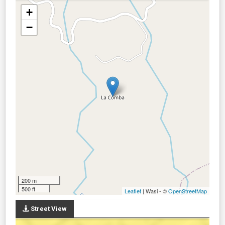
+
−
200 m
500 ft
Leaflet
| Wasi - ©
OpenStreetMap
Street View