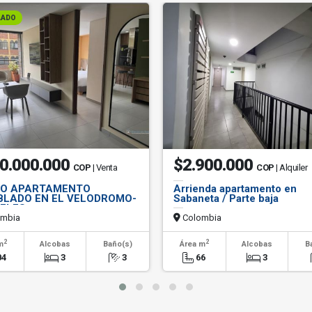
LADO
0.000.000
$2.900.000
COP
| Venta
COP
| Alquiler
O APARTAMENTO
Arrienda apartamento en
LADO EN EL VELODROMO-
Sabaneta / Parte baja
ELES
mbia
Colombia
2
2
m
Alcobas
Baño(s)
Área m
Alcobas
B
04
3
3
66
3