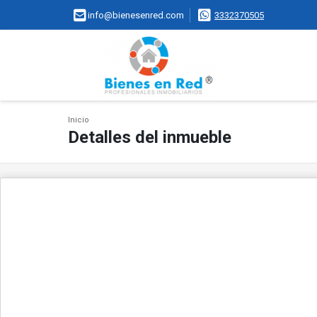
info@bienesenred.com
3332370505
Inicio
Detalles del inmueble