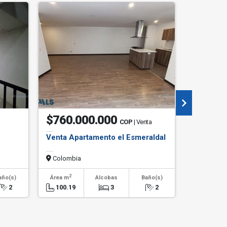
$760.000.000
$960.
COP
| Venta
Venta Apartamento el Esmeraldal
Venta Ap
esmerald
Colombia
Colombi
2
2
año(s)
Área m
Alcobas
Baño(s)
Área m
2
100.19
3
2
100.00