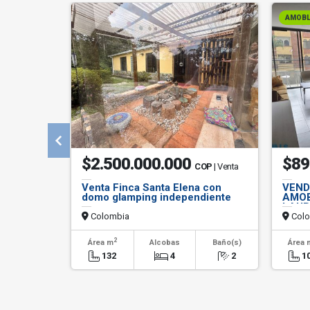
AMOB
$2.500.000.000
$89
COP
| Venta
Venta Finca Santa Elena con
VEND
domo glamping independiente
AMOB
LAUR
Colombia
Colo
2
Área m
Alcobas
Baño(s)
Área 
132
4
2
1