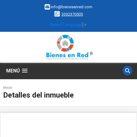
info@bienesenred.com
3332370505
Select Language
▼
MENÚ
Inicio
Detalles del inmueble